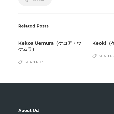
Related Posts
Kekoa Uemura（ケコア・ウ
Keoki
ケムラ）
SHAPER 
SHAPER JP
About Us!