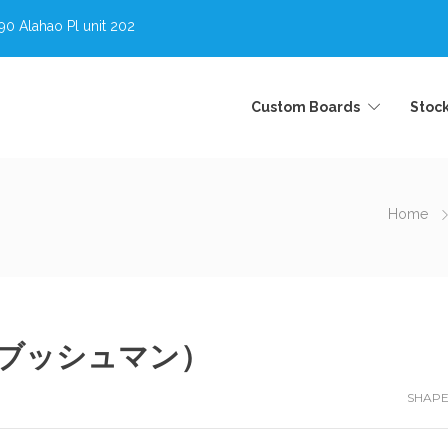
0 Alahao Pl unit 202
Custom Boards
Stoc
Home
フ・ブッシュマン）
SHAPE