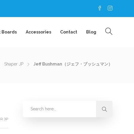
k Boards
Accessories
Contact
Blog
Shaper JP
Jeff Bushman（ジェフ・ブッシュマン）
R JP